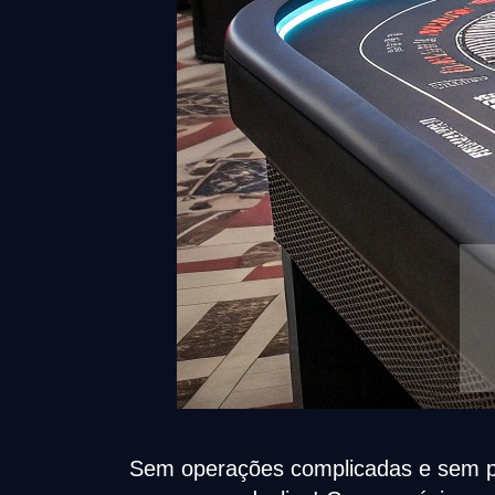
Sem operações complicadas e sem pr