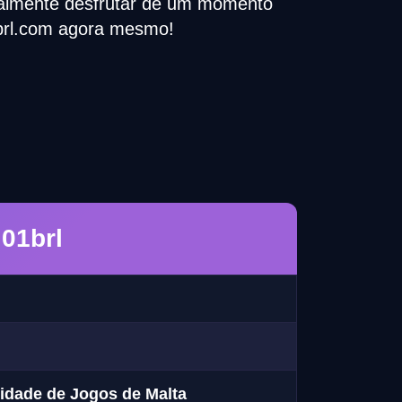
ealmente desfrutar de um momento
1brl.com agora mesmo!
01brl
idade de Jogos de Malta