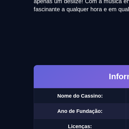
apenas um deslize! Com a música en
fascinante a qualquer hora e em qua
Info
Nome do Cassino:
Ano de Fundação:
Licenças: