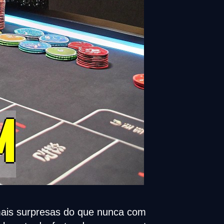
mais surpresas do que nunca com